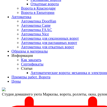
Откатные ворота
Ворота в Краснодаре
Ворота в Евпатории
Автоматика
Автоматика DoorHan
Автоматика Came
Автоматика FAAC
Автоматика Nice
Автоматика для секционных ворот
Автоматика для распашных ворот
Автоматика для откатных ворот
Образцы и материалы
Информация
Как заказать
Сертификаты
Статьи
Автоматические ворота: механика и электрон
Примеры работ. Ворота
Цены
Студия домашнего уюта
Маркизы, ворота, роллеты, окна, рул