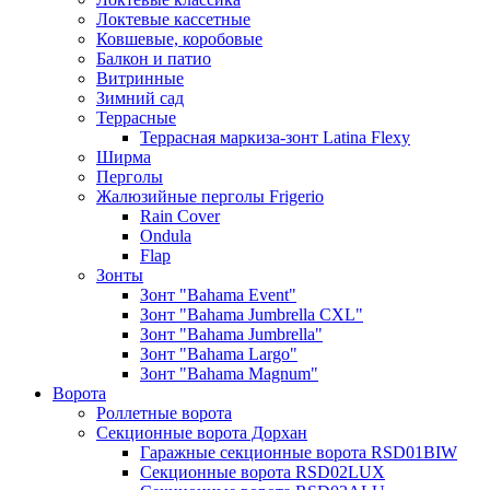
Локтевые кассетные
Ковшевые, коробовые
Балкон и патио
Витринные
Зимний сад
Террасные
Террасная маркиза-зонт Latina Flexy
Ширма
Перголы
Жалюзийные перголы Frigerio
Rain Cover
Ondula
Flap
Зонты
Зонт "Bahama Event"
Зонт "Bahama Jumbrella CXL"
Зонт "Bahama Jumbrella"
Зонт "Bahama Largo"
Зонт "Bahama Magnum"
Ворота
Роллетные ворота
Секционные ворота Дорхан
Гаражные секционные ворота RSD01BIW
Секционные ворота RSD02LUX