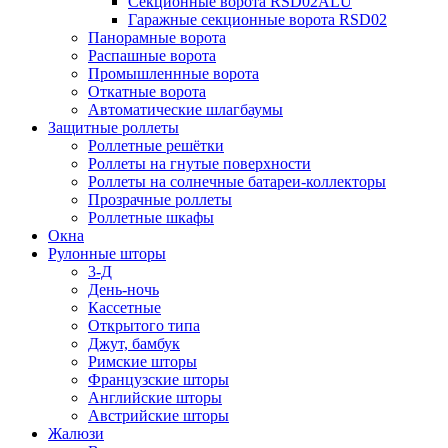
Секционные ворота RSD02ALU
Гаражные секционные ворота RSD02
Панорамные ворота
Распашные ворота
Промышленнные ворота
Откатные ворота
Автоматические шлагбаумы
Защитные роллеты
Роллетные решётки
Роллеты на гнутые поверхности
Роллеты на солнечные батареи-коллекторы
Прозрачные роллеты
Роллетные шкафы
Окна
Рулонные шторы
3-Д
День-ночь
Кассетные
Открытого типа
Джут, бамбук
Римские шторы
Французские шторы
Английские шторы
Австрийские шторы
Жалюзи