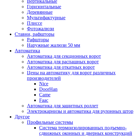
Вертикальные
Горизонтальные
Деревянные
Мультифактурные
Плиссе
Фотожалюзи
Ставни, рафшторы
Рафшторы
Наружные жалюзи 50 мм
Автоматика
Автоматика для секционных ворот
Автоматика для распашных ворот
Автоматика для откатных ворот
Цены на автоматику для ворот различных
производителей
Nice
DoorHan
Came
Faac
Автоматика для защитных роллет
Электрокарнизы и автоматика для рулонных штор
Другое
Профильные системы
Система термоизолированных подъемно-
сдвижных оконных и дверных конструкций