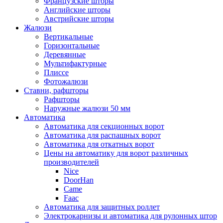
Французские шторы
Английские шторы
Австрийские шторы
Жалюзи
Вертикальные
Горизонтальные
Деревянные
Мультифактурные
Плиссе
Фотожалюзи
Ставни, рафшторы
Рафшторы
Наружные жалюзи 50 мм
Автоматика
Автоматика для секционных ворот
Автоматика для распашных ворот
Автоматика для откатных ворот
Цены на автоматику для ворот различных
производителей
Nice
DoorHan
Came
Faac
Автоматика для защитных роллет
Электрокарнизы и автоматика для рулонных штор