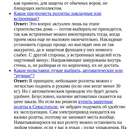
как правило, для защиты от обычных воров, не
блещущих интеллектом.
Какие предпочесть роллеты: накладные или
встроенные?
Ответ:
Это вопрос актуален лишь на этапе
строительства дома — потом выбирать не приходится,
так как встроенные можно вмонтировать тогда, когда
проем окна еще не выложен окончательно. Накладные
установить гораздо проще, но выглядят они не так
аккуратно, да и защитная функция у них немного
слабее. С другой стороны, у встроенных моделей есть
ощутимый минус. Направляющие замурованы внутрь
стены, и, не разбирая ее по кирпичику, их не достать.
Какие рольставни лучше выбрать, автоматические или
"ручные"?
Ответ:
В принципе, небольшие роллеты можно с
легкостью поднять и руками (если они весят менее 30
кг). Но с автоматическим приводом это будет делать
удобнее. Безусловно, наличие автоматики скажется на
цене заказа. Но если вы решили
купить защитные
ролеты в Севастополе
, не забудьте подумать об удобстве
их эксплуатации. Сам электропривод находится на
валике ролеты, поэтому не занимает места вообще.
Наматывающуюся на вал ролету можно остановить на
любом уровне, если у вас в руках - пульт управления. На