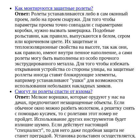
Как монтируются защитные ролеты?
Ответ:
Ролеты устанавливаются либо в сам оконный
проем, либо на проем снаружи. Для того чтобы
параметры проема точно совпадали с параметрами
коробки, нужно вызвать замерщика. Подобные
рольставни, как правило, выпускаются в белом, сером
или коричневом цвете. Их защитные и
теплоизоляционные свойства на высоте, так как они,
как правило, имеют внутри пенное наполнение, а сами
ролеты могу быть выполнены из особо прочного
экструдированного металла. Для того чтобы избежать
открывания устройства со стороны улицы, на защитные
роллеты иногда ставят блокирующие элементы,
например устанавливают "ушки" для возможности
использования небольших накладных замков.
Смогут ли ролеты спасти от взлома?
Ответ:
Мелкие воришки, которые орудуют у нас на
дачах, предпочитают незащищенные объекты. Если
обычное окно можно разбить молотком, а решетку снять
с помощью кусачек, то с ролетами этот номер не
пройдет. Использование других инструментов будет
излишне шумно. Если действует настоящий
"специалист", то для него даже подобная защита не
станет преградой. Установка рольставен осуществляется,