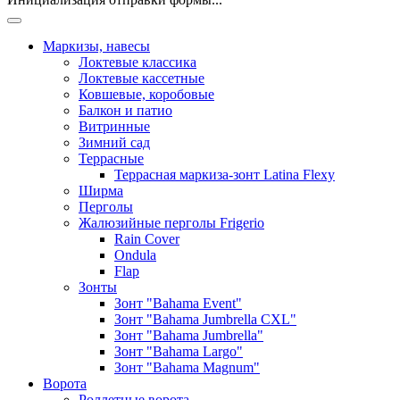
Маркизы, навесы
Локтевые классика
Локтевые кассетные
Ковшевые, коробовые
Балкон и патио
Витринные
Зимний сад
Террасные
Террасная маркиза-зонт Latina Flexy
Ширма
Перголы
Жалюзийные перголы Frigerio
Rain Cover
Ondula
Flap
Зонты
Зонт "Bahama Event"
Зонт "Bahama Jumbrella CXL"
Зонт "Bahama Jumbrella"
Зонт "Bahama Largo"
Зонт "Bahama Magnum"
Ворота
Роллетные ворота