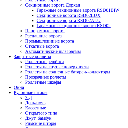
Секционные ворота Дорхан
Гаражные секционные ворота RSD01BIW
Секционные ворота RSD02LUX
Секционные ворота RSD02ALU
Гаражные секционные ворота RSD02
Панорамные ворота
Распашные ворота
Промышленнные ворота
Откатные ворота
Автоматические шлагбаумы
Защитные роллеты
Роллетные решётки
Роллеты на гнутые поверхности
Роллеты на солнечные батареи-коллекторы
Прозрачные роллеты
Роллетные шкафы
Окна
Рулонные шторы
3-Д
День-ночь
Кассетные
Открытого типа
Джут, бамбук
Римские шторы