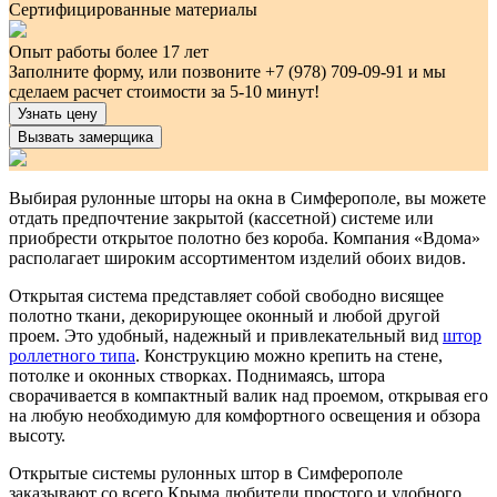
Сертифицированные материалы
Опыт работы более 17 лет
Заполните форму, или позвоните +7 (978) 709-09-91 и мы
сделаем расчет стоимости за 5-10 минут!
Узнать цену
Вызвать замерщика
Выбирая рулонные шторы на окна в Симферополе, вы можете
отдать предпочтение закрытой (кассетной) системе или
приобрести открытое полотно без короба. Компания «Вдома»
располагает широким ассортиментом изделий обоих видов.
Открытая система представляет собой свободно висящее
полотно ткани, декорирующее оконный и любой другой
проем. Это удобный, надежный и привлекательный вид
штор
роллетного типа
. Конструкцию можно крепить на стене,
потолке и оконных створках. Поднимаясь, штора
сворачивается в компактный валик над проемом, открывая его
на любую необходимую для комфортного освещения и обзора
высоту.
Открытые системы рулонных штор в Симферополе
заказывают со всего Крыма любители простого и удобного