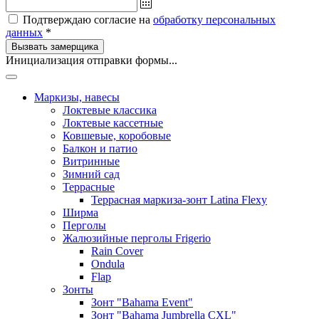
Подтверждаю согласие на
обработку персональных
данных
*
Вызвать замерщика
Инициализация отправки формы...
Маркизы, навесы
Локтевые классика
Локтевые кассетные
Ковшевые, коробовые
Балкон и патио
Витринные
Зимний сад
Террасные
Террасная маркиза-зонт Latina Flexy
Ширма
Перголы
Жалюзийные перголы Frigerio
Rain Cover
Ondula
Flap
Зонты
Зонт "Bahama Event"
Зонт "Bahama Jumbrella CXL"