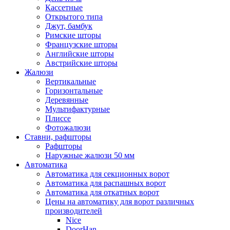
Кассетные
Открытого типа
Джут, бамбук
Римские шторы
Французские шторы
Английские шторы
Австрийские шторы
Жалюзи
Вертикальные
Горизонтальные
Деревянные
Мультифактурные
Плиссе
Фотожалюзи
Ставни, рафшторы
Рафшторы
Наружные жалюзи 50 мм
Автоматика
Автоматика для секционных ворот
Автоматика для распашных ворот
Автоматика для откатных ворот
Цены на автоматику для ворот различных
производителей
Nice
DoorHan