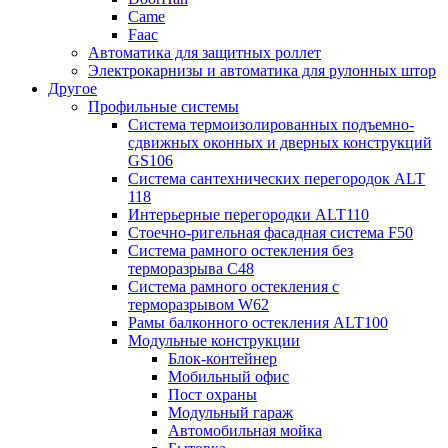
Came
Faac
Автоматика для защитных роллет
Электрокарнизы и автоматика для рулонных штор
Другое
Профильные системы
Система термоизолированных подъемно-
сдвижных оконных и дверных конструкций
GS106
Система сантехнических перегородок ALT
118
Интерьерные перегородки ALT110
Стоечно-ригельная фасадная система F50
Система рамного остекления без
терморазрыва C48
Система рамного остекления с
терморазрывом W62
Рамы балконного остекления ALT100
Модульные конструкции
Блок-контейнер
Мобильный офис
Пост охраны
Модульный гараж
Автомобильная мойка