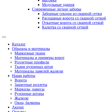
Бытовка
Модульные здания
Современные легкие заборы
Заборные секции из сварной сетки
Распашные ворота со сварной сеткой
Откатные ворота со сварной сеткой
Калитка со сварной сеткой
Каталог
Образцы и материалы
Маркизные ткани
Материалы и примеры ворот
Роллетные профили
Ткани рулонных штор
Материалы ламелей жалюзи
Наши работы
Ворота
Защитные роллеты
Маркизы, навесы
Рулонные шторы
Жалюзи
Окна, балконы
Акции
Отзывы