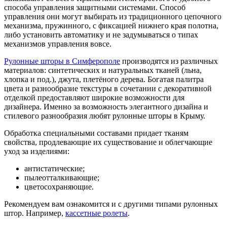
способа управления защитными системами. Способ
управления они могут выбирать из традиционного цепочного
механизма, пружинного, с фиксацией нижнего края полотна,
либо установить автоматику и не задумываться о типах
механизмов управления вовсе.
Рулонные шторы в Симферополе
производятся из различных
материалов: синтетических и натуральных тканей (льна,
хлопка и под.), джута, плетёного дерева. Богатая палитра
цвета и разнообразие текстуры в сочетании с декоративной
отделкой предоставляют широкие возможности для
дизайнера. Именно за возможность элегантного дизайна и
стилевого разнообразия любят рулонные шторы в Крыму.
Обработка специальными составами придает тканям
свойства, продлевающие их существование и облегчающие
уход за изделиями:
антистатические;
пылеотталкивающие;
цветосохраняющие.
Рекомендуем вам ознакомится и с другими типами рулонных
штор. Например,
кассетные ролеты
.