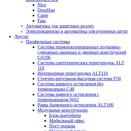
Nice
DoorHan
Came
Faac
Автоматика для защитных роллет
Электрокарнизы и автоматика для рулонных штор
Другое
Профильные системы
Система термоизолированных подъемно-
сдвижных оконных и дверных конструкций
GS106
Система сантехнических перегородок ALT
118
Интерьерные перегородки ALT110
Стоечно-ригельная фасадная система F50
Система рамного остекления без
терморазрыва C48
Система рамного остекления с
терморазрывом W62
Рамы балконного остекления ALT100
Модульные конструкции
Блок-контейнер
Мобильный офис
Пост охраны