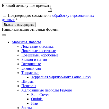
В какой день лучше приехать
Подтверждаю согласие на
обработку персональных
данных
*
Вызвать замерщика
Инициализация отправки формы...
Маркизы, навесы
Локтевые классика
Локтевые кассетные
Ковшевые, коробовые
Балкон и патио
Витринные
Зимний сад
Террасные
Террасная маркиза-зонт Latina Flexy
Ширма
Перголы
Жалюзийные перголы Frigerio
Rain Cover
Ondula
Flap
Зонты