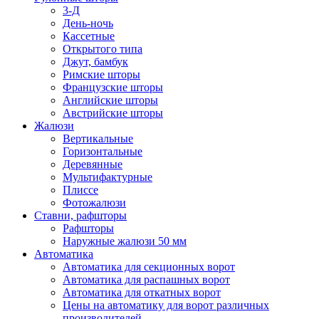
3-Д
День-ночь
Кассетные
Открытого типа
Джут, бамбук
Римские шторы
Французские шторы
Английские шторы
Австрийские шторы
Жалюзи
Вертикальные
Горизонтальные
Деревянные
Мультифактурные
Плиссе
Фотожалюзи
Ставни, рафшторы
Рафшторы
Наружные жалюзи 50 мм
Автоматика
Автоматика для секционных ворот
Автоматика для распашных ворот
Автоматика для откатных ворот
Цены на автоматику для ворот различных
производителей