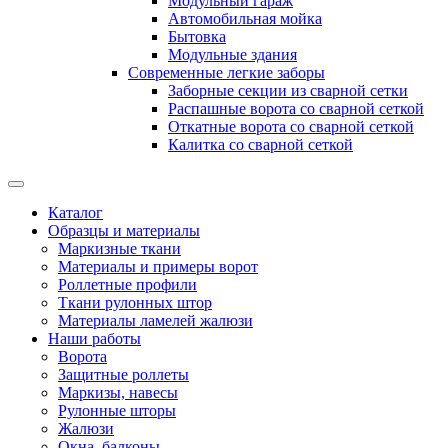
Модульный гараж
Автомобильная мойка
Бытовка
Модульные здания
Современные легкие заборы
Заборные секции из сварной сетки
Распашные ворота со сварной сеткой
Откатные ворота со сварной сеткой
Калитка со сварной сеткой
Каталог
Образцы и материалы
Маркизные ткани
Материалы и примеры ворот
Роллетные профили
Ткани рулонных штор
Материалы ламелей жалюзи
Наши работы
Ворота
Защитные роллеты
Маркизы, навесы
Рулонные шторы
Жалюзи
Окна, балконы