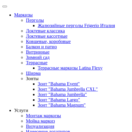
Маркизы
Перголы
Жалюзийные перголы Frigerio Италия
Локтевые классика
Локтевые кассетные
Ковшевые, коробовые
Балкон и патио
Витринные
Зимний сад
Террасные
Террасные маркизы Latina Flexy
Ширма
Зонты
Зонт "Bahama Event"
Зонт "Bahama Jumbrella CXL"
Зонт "Bahama Jumbrella"
Зонт "Bahama Largo"
Зонт "Bahama Magnum"
Услуги
Монтаж маркизы
Мойка маркиз
Визуализация
Нанесение логотипов