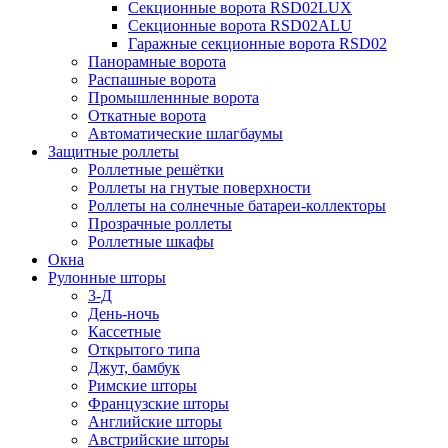
Секционные ворота RSD02LUX
Секционные ворота RSD02ALU
Гаражные секционные ворота RSD02
Панорамные ворота
Распашные ворота
Промышленнные ворота
Откатные ворота
Автоматические шлагбаумы
Защитные роллеты
Роллетные решётки
Роллеты на гнутые поверхности
Роллеты на солнечные батареи-коллекторы
Прозрачные роллеты
Роллетные шкафы
Окна
Рулонные шторы
3-Д
День-ночь
Кассетные
Открытого типа
Джут, бамбук
Римские шторы
Французские шторы
Английские шторы
Австрийские шторы