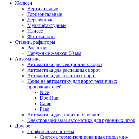
Жалюзи
Вертикальные
Горизонтальные
Деревянные
Мультифактурные
Плиссе
Фотожалюзи
Ставни, рафшторы
Рафшторы
Наружные жалюзи 50 мм
Автоматика
Автоматика для секционных ворот
Автоматика для распашных ворот
Автоматика для откатных ворот
Цены на автоматику для ворот различных
производителей
Nice
DoorHan
Came
Faac
Автоматика для защитных роллет
Электрокарнизы и автоматика для рулонных штор
Другое
Профильные системы
Система термоизолированных подъемно-