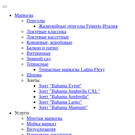
Маркизы
Перголы
Жалюзийные перголы Frigerio Италия
Локтевые классика
Локтевые кассетные
Ковшевые, коробовые
Балкон и патио
Витринные
Зимний сад
Террасные
Террасные маркизы Latina Flexy
Ширма
Зонты
Зонт "Bahama Event"
Зонт "Bahama Jumbrella CXL"
Зонт "Bahama Jumbrella"
Зонт "Bahama Largo"
Зонт "Bahama Magnum"
Услуги
Монтаж маркизы
Мойка маркиз
Визуализация
Нанесение логотипов