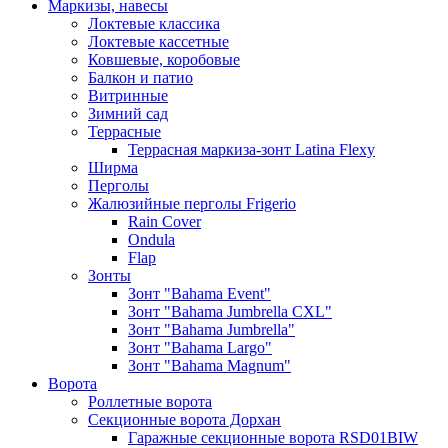
Маркизы, навесы
Локтевые классика
Локтевые кассетные
Ковшевые, коробовые
Балкон и патио
Витринные
Зимний сад
Террасные
Террасная маркиза-зонт Latina Flexy
Ширма
Перголы
Жалюзийные перголы Frigerio
Rain Cover
Ondula
Flap
Зонты
Зонт "Bahama Event"
Зонт "Bahama Jumbrella CXL"
Зонт "Bahama Jumbrella"
Зонт "Bahama Largo"
Зонт "Bahama Magnum"
Ворота
Роллетные ворота
Секционные ворота Дорхан
Гаражные секционные ворота RSD01BIW