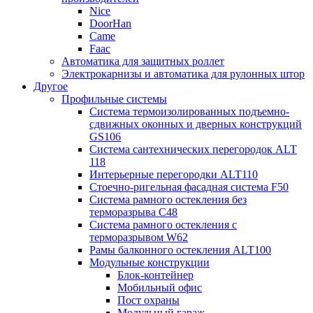
Nice
DoorHan
Came
Faac
Автоматика для защитных роллет
Электрокарнизы и автоматика для рулонных штор
Другое
Профильные системы
Система термоизолированных подъемно-
сдвижных оконных и дверных конструкций
GS106
Система сантехнических перегородок ALT
118
Интерьерные перегородки ALT110
Стоечно-ригельная фасадная система F50
Система рамного остекления без
терморазрыва C48
Система рамного остекления с
терморазрывом W62
Рамы балконного остекления ALT100
Модульные конструкции
Блок-контейнер
Мобильный офис
Пост охраны
Модульный гараж