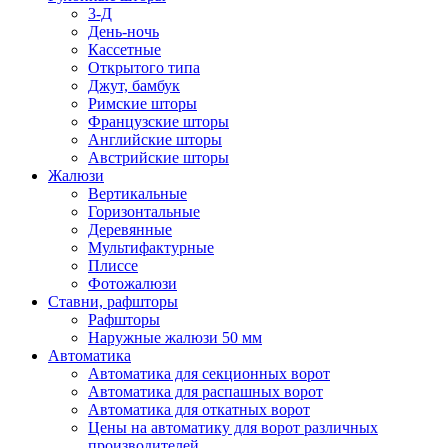
3-Д
День-ночь
Кассетные
Открытого типа
Джут, бамбук
Римские шторы
Французские шторы
Английские шторы
Австрийские шторы
Жалюзи
Вертикальные
Горизонтальные
Деревянные
Мультифактурные
Плиссе
Фотожалюзи
Ставни, рафшторы
Рафшторы
Наружные жалюзи 50 мм
Автоматика
Автоматика для секционных ворот
Автоматика для распашных ворот
Автоматика для откатных ворот
Цены на автоматику для ворот различных
производителей