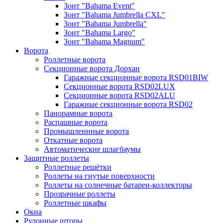
Зонт "Bahama Event"
Зонт "Bahama Jumbrella CXL"
Зонт "Bahama Jumbrella"
Зонт "Bahama Largo"
Зонт "Bahama Magnum"
Ворота
Роллетные ворота
Секционные ворота Дорхан
Гаражные секционные ворота RSD01BIW
Секционные ворота RSD02LUX
Секционные ворота RSD02ALU
Гаражные секционные ворота RSD02
Панорамные ворота
Распашные ворота
Промышленнные ворота
Откатные ворота
Автоматические шлагбаумы
Защитные роллеты
Роллетные решётки
Роллеты на гнутые поверхности
Роллеты на солнечные батареи-коллекторы
Прозрачные роллеты
Роллетные шкафы
Окна
Рулонные шторы