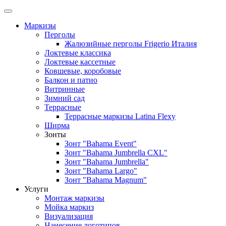
Маркизы
Перголы
Жалюзийные перголы Frigerio Италия
Локтевые классика
Локтевые кассетные
Ковшевые, коробовые
Балкон и патио
Витринные
Зимний сад
Террасные
Террасные маркизы Latina Flexy
Ширма
Зонты
Зонт "Bahama Event"
Зонт "Bahama Jumbrella CXL"
Зонт "Bahama Jumbrella"
Зонт "Bahama Largo"
Зонт "Bahama Magnum"
Услуги
Монтаж маркизы
Мойка маркиз
Визуализация
Нанесение логотипов