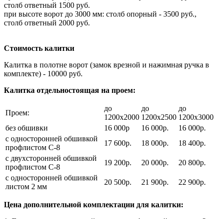
столб ответный 1500 руб.
при высоте ворот до 3000 мм: столб опорный - 3500 руб.,
столб ответный 2000 руб.
Стоимость калитки
Калитка в полотне ворот (замок врезной и нажимная ручка в
комплекте) - 10000 руб.
Калитка отдельностоящая на проем:
до
до
до
Проем:
1200х2000
1200х2500
1200х3000
без обшивки
16 000р
16 000р.
16 000р.
с односторонней обшивкой
17 600р.
18 000р.
18 400р.
профлистом С-8
с двухсторонней обшивкой
19 200р.
20 000р.
20 800р.
профлистом С-8
с односторонней обшивкой
20 500р.
21 900р.
22 900р.
листом 2 мм
Цена дополнительной комплектации для калитки: