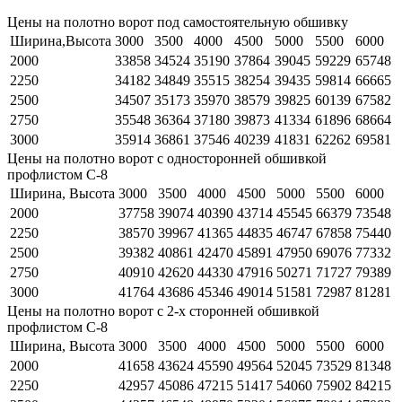
Цены на полотно ворот под самостоятельную обшивку
Ширина,Высота
3000
3500
4000
4500
5000
5500
6000
2000
33858
34524
35190
37864
39045
59229
65748
2250
34182
34849
35515
38254
39435
59814
66665
2500
34507
35173
35970
38579
39825
60139
67582
2750
35548
36364
37180
39873
41334
61896
68664
3000
35914
36861
37546
40239
41831
62262
69581
Цены на полотно ворот с односторонней обшивкой
профлистом С-8
Ширина, Высота
3000
3500
4000
4500
5000
5500
6000
2000
37758
39074
40390
43714
45545
66379
73548
2250
38570
39967
41365
44835
46747
67858
75440
2500
39382
40861
42470
45891
47950
69076
77332
2750
40910
42620
44330
47916
50271
71727
79389
3000
41764
43686
45346
49014
51581
72987
81281
Цены на полотно ворот с 2-х сторонней обшивкой
профлистом С-8
Ширина, Высота
3000
3500
4000
4500
5000
5500
6000
2000
41658
43624
45590
49564
52045
73529
81348
2250
42957
45086
47215
51417
54060
75902
84215