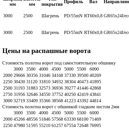
Профиль
Вал
Направляю
мм
мм
покрытия
3000
2500
Шагрень
PD/55mN
RT60x0,8
GR65x24I/ec
3000
2500
Шагрень
PD/55mN
RT60x0,8
GR65x24I/ec
Цены на распашные ворота
Стоимость полотна ворот под самостоятельную обшивку
3000
3500
4000
4500
5000
5500
6000
2000
29666
30356
31046
34168
37330
39500
40269
2250
30430
31120
31810
34932
38304
40473
41895
2500
31193
31883
32573
36936
39277
41446
42868
2750
31956
32646
34550
37752
40250
42419
43841
3000
32719
33409
35366
38568
41223
43392
44814
Стоимость полотна ворот с обшивкой гладким листом 2мм
3000
3500
4000
4500
5000
5500
6000
2000
45266
48556
51846
57568
63330
68100
71469
2250
47980
51595
55210
61257
67554
72648
76995