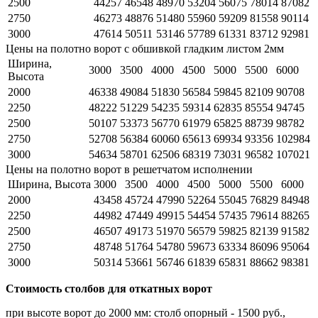
2500
44257
46548
48970
53204
56075
78014
87082
2750
46273
48876
51480
55960
59209
81558
90114
3000
47614
50511
53146
57789
61331
83712
92981
Цены на полотно ворот с обшивкой гладким листом 2мм
Ширина,
3000
3500
4000
4500
5000
5500
6000
Высота
2000
46338
49084
51830
56584
59845
82109
90708
2250
48222
51229
54235
59314
62835
85554
94745
2500
50107
53373
56770
61979
65825
88739
98782
2750
52708
56384
60060
65613
69934
93356
102984
3000
54634
58701
62506
68319
73031
96582
107021
Цены на полотно ворот в решетчатом исполнении
Ширина, Высота
3000
3500
4000
4500
5000
5500
6000
2000
43458
45724
47990
52264
55045
76829
84948
2250
44982
47449
49915
54454
57435
79614
88265
2500
46507
49173
51970
56579
59825
82139
91582
2750
48748
51764
54780
59673
63334
86096
95064
3000
50314
53661
56746
61839
65831
88662
98381
Стоимость столбов для откатных ворот
при высоте ворот до 2000 мм: столб опорный - 1500 руб.,