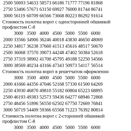
2500
50693
54633
58573
66186
71777
77196
81868
2750
53406
57671
63150
69927
76000
81744
86741
3000
56119
60709
66566
73668
80223
86292
91614
Стоимость полотна ворот с односторонней обшивкой
профлистом С-8
3000
3500
4000
4500
5000
5500
6000
2000
33566
34906
36246
40018
43830
46650
48069
2250
34817
36238
37660
41513
45616
48517
50670
2500
36068
37570
39073
44248
47402
50384
52618
2750
37319
38902
41700
45795
49188
52250
54566
3000
38569
40234
43166
47343
50973
54117
56514
Стоимость полотна ворот в решетчатом оформлении
3000
3500
4000
4500
5000
5500
6000
2000
41666
44356
47046
52168
57330
61500
64269
2250
43930
46870
49810
55182
60804
65223
68895
2500
46193
49383
52573
59436
64277
68946
72868
2750
48456
51896
56550
62502
67750
72669
76841
3000
50719
54409
59366
65568
71223
76392
80814
Стоимость полотна ворот с 2-сторонней обшивкой
профлистом С-8
3000
3500
4000
4500
5000
5500
6000