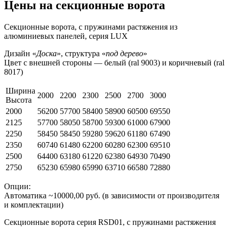
Цены на секционные ворота
Секционные ворота, с пружинами растяжения из
алюминиевых панелей, серия LUX
Дизайн «
Доска
», структура «
под дерево
»
Цвет с внешней стороны — белый (ral 9003) и коричневый (ral
8017)
Ширина
2000
2200
2300
2500
2700
3000
Высота
2000
56200
57700
58400
58900
60500
69550
2125
57700
58050
58700
59300
61000
67900
2250
58450
58450
59280
59620
61180
67490
2350
60740
61480
62200
60280
62300
69510
2500
64400
63180
61220
62380
64930
70490
2750
65230
65980
65990
63710
66580
72880
Опции:
Автоматика ~10000,00 руб. (в зависимости от производителя
и комплектации)
Секционные ворота серия RSD01, с пружинами растяжения