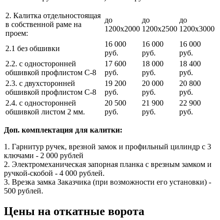
2. Калитка отдельностоящая
до
до
до
в собственной раме на
1200х2000
1200х2500
1200х3000
проем:
16 000
16 000
16 000
2.1 без обшивки
руб.
руб.
руб.
2.2. с односторонней
17 600
18 000
18 400
обшивкой профлистом С-8
руб.
руб.
руб.
2.3. с двухсторонней
19 200
20 000
20 800
обшивкой профлистом С-8
руб.
руб.
руб.
2.4. с односторонней
20 500
21 900
22 900
обшивкой листом 2 мм.
руб.
руб.
руб.
Доп. комплектация для калитки:
1. Гарнитур ручек, врезной замок и профильный цилиндр с 3
ключами - 2 000 рублей
2. Электромеханическая запорная планка с врезным замком и
ручкой-скобой - 4 000 рублей.
3. Врезка замка Заказчика (при возможности его установки) -
500 рублей.
Цены на откатные ворота