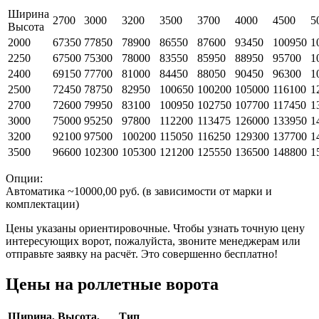
Ширина
2700
3000
3200
3500
3700
4000
4500
5
Высота
2000
67350
77850
78900
86550
87600
93450
100950
1
2250
67500
75300
78000
83550
85950
88950
95700
1
2400
69150
77700
81000
84450
88050
90450
96300
1
2500
72450
78750
82950
100650
100200
105000
116100
1
2700
72600
79950
83100
100950
102750
107700
117450
1
3000
75000
95250
97800
112200
113475
126000
133950
1
3200
92100
97500
100200
115050
116250
129300
137700
1
3500
96600
102300
105300
121200
125550
136500
148800
1
Опции:
Автоматика ~10000,00 руб. (в зависимости от марки и
комплектации)
Цены указаны ориентировочные. Чтобы узнать точную цену
интересующих ворот, пожалуйста, звоните менеджерам или
отправьте заявку на расчёт. Это совершенно бесплатно!
Цены на роллетные ворота
Ширина,
Высота,
Тип