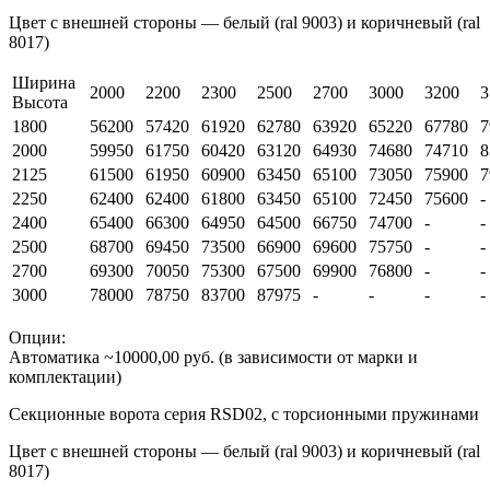
Цвет с внешней стороны — белый (ral 9003) и коричневый (ral
8017)
Ширина
2000
2200
2300
2500
2700
3000
3200
3
Высота
1800
56200
57420
61920
62780
63920
65220
67780
7
2000
59950
61750
60420
63120
64930
74680
74710
8
2125
61500
61950
60900
63450
65100
73050
75900
7
2250
62400
62400
61800
63450
65100
72450
75600
-
2400
65400
66300
64950
64500
66750
74700
-
-
2500
68700
69450
73500
66900
69600
75750
-
-
2700
69300
70050
75300
67500
69900
76800
-
-
3000
78000
78750
83700
87975
-
-
-
-
Опции:
Автоматика ~10000,00 руб. (в зависимости от марки и
комплектации)
Секционные ворота серия RSD02, с торсионными пружинами
Цвет с внешней стороны — белый (ral 9003) и коричневый (ral
8017)