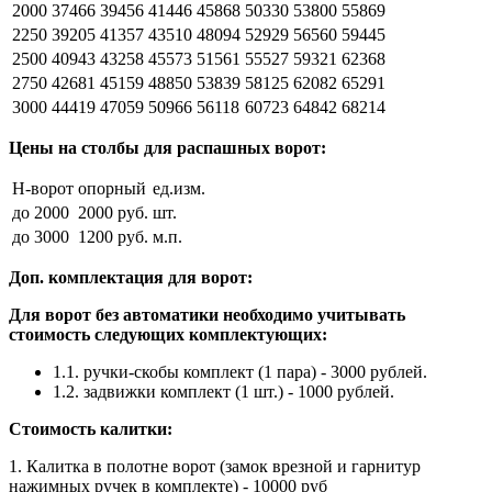
2000
37466
39456
41446
45868
50330
53800
55869
2250
39205
41357
43510
48094
52929
56560
59445
2500
40943
43258
45573
51561
55527
59321
62368
2750
42681
45159
48850
53839
58125
62082
65291
3000
44419
47059
50966
56118
60723
64842
68214
Цены на столбы для распашных ворот:
Н-ворот
опорный
ед.изм.
до 2000
2000 руб.
шт.
до 3000
1200 руб.
м.п.
Доп. комплектация для ворот:
Для ворот без автоматики необходимо учитывать
стоимость следующих комплектующих:
1.1. ручки-скобы комплект (1 пара) - 3000 рублей.
1.2. задвижки комплект (1 шт.) - 1000 рублей.
Стоимость калитки:
1. Калитка в полотне ворот (замок врезной и гарнитур
нажимных ручек в комплекте) - 10000 руб