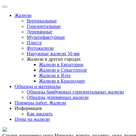
Жалюзи
Вертикальные
Горизонтальные
Деревянные
Мультифактурные
Плиссе
Фотожалюзи
Наружные жалюзи 50 мм
Жалюзи в других городах
Жалюзи в Евпатории
Жалюзи в Севастополе
Жалюзи в Ялте
Жалюзи в Краснодаре
Образцы и материалы
Образцы бамбуковых горизонтальных жалюзи
Образцы деревянных жалюзи
Примеры работ. Жалюзи
Информация
Как заказать
Цены на жалюзи
Студия домашнего уюта
Маркизы, ворота, роллеты, окна, рул