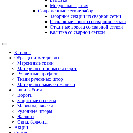
Бытовка
Модульные здания
Современные легкие заборы
Заборные секции из сварной сетки
Распашные ворота со сварной сеткой
Откатные ворота со сварной сеткой
Калитка со сварной сеткой
Каталог
Образцы и материалы
Маркизные ткани
Материалы и примеры ворот
Роллетные профили
Ткани рулонных штор
Материалы ламелей жалюзи
Наши работы
Ворота
Защитные роллеты
Маркизы, навесы
Рулонные шторы
Жалюзи
Окна, балконы
Акции
Отзывы