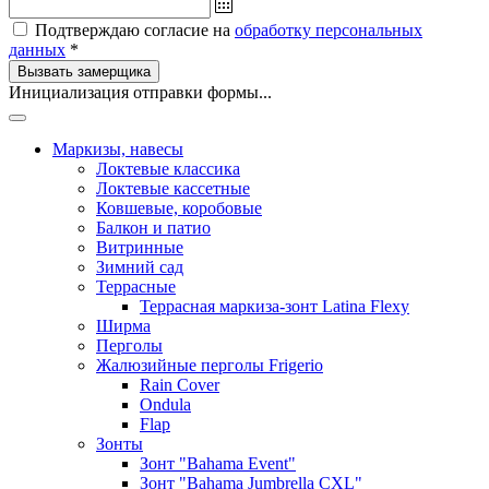
Подтверждаю согласие на
обработку персональных
данных
*
Вызвать замерщика
Инициализация отправки формы...
Маркизы, навесы
Локтевые классика
Локтевые кассетные
Ковшевые, коробовые
Балкон и патио
Витринные
Зимний сад
Террасные
Террасная маркиза-зонт Latina Flexy
Ширма
Перголы
Жалюзийные перголы Frigerio
Rain Cover
Ondula
Flap
Зонты
Зонт "Bahama Event"
Зонт "Bahama Jumbrella CXL"