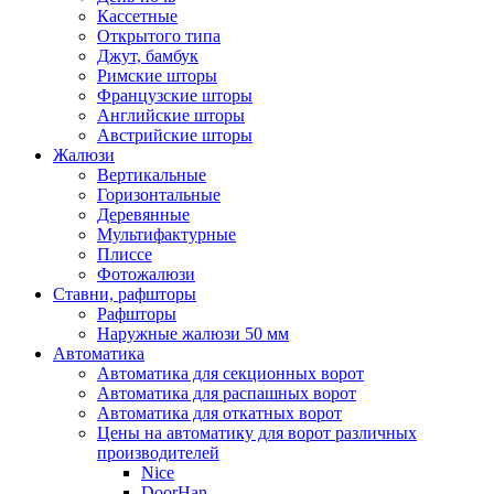
Кассетные
Открытого типа
Джут, бамбук
Римские шторы
Французские шторы
Английские шторы
Австрийские шторы
Жалюзи
Вертикальные
Горизонтальные
Деревянные
Мультифактурные
Плиссе
Фотожалюзи
Ставни, рафшторы
Рафшторы
Наружные жалюзи 50 мм
Автоматика
Автоматика для секционных ворот
Автоматика для распашных ворот
Автоматика для откатных ворот
Цены на автоматику для ворот различных
производителей
Nice
DoorHan