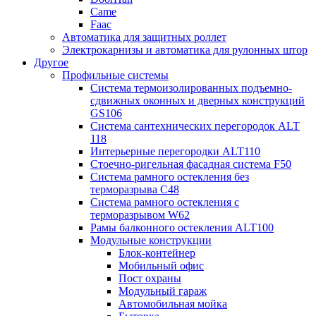
Came
Faac
Автоматика для защитных роллет
Электрокарнизы и автоматика для рулонных штор
Другое
Профильные системы
Система термоизолированных подъемно-
сдвижных оконных и дверных конструкций
GS106
Система сантехнических перегородок ALT
118
Интерьерные перегородки ALT110
Стоечно-ригельная фасадная система F50
Система рамного остекления без
терморазрыва C48
Система рамного остекления с
терморазрывом W62
Рамы балконного остекления ALT100
Модульные конструкции
Блок-контейнер
Мобильный офис
Пост охраны
Модульный гараж
Автомобильная мойка