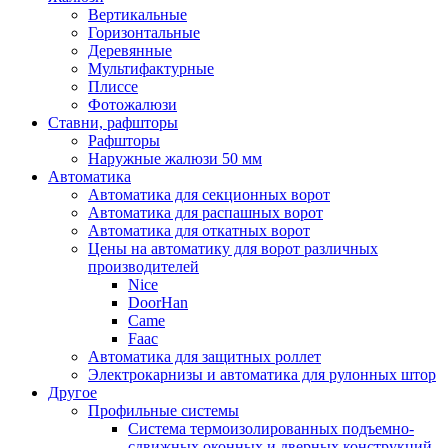
Вертикальные
Горизонтальные
Деревянные
Мультифактурные
Плиссе
Фотожалюзи
Ставни, рафшторы
Рафшторы
Наружные жалюзи 50 мм
Автоматика
Автоматика для секционных ворот
Автоматика для распашных ворот
Автоматика для откатных ворот
Цены на автоматику для ворот различных
производителей
Nice
DoorHan
Came
Faac
Автоматика для защитных роллет
Электрокарнизы и автоматика для рулонных штор
Другое
Профильные системы
Система термоизолированных подъемно-
сдвижных оконных и дверных конструкций